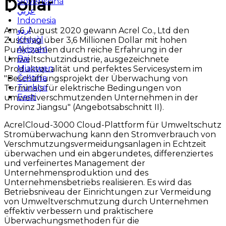
Dollar
slovenščina
عربي
Indonesia
اردو
Am 6. August 2020 gewann Acrel Co., Ltd den
Kreyòl
Zuschlag über 3,6 Millionen Dollar mit hohen
Ayisyen
Punktzahlen durch reiche Erfahrung in der
Bai
Umweltschutzindustrie, ausgezeichnete
Miaowen
Produktqualität und perfektes Servicesystem im
Čeština
"Beschaffungsprojekt der Überwachung von
Türkçe
Terminals für elektrische Bedingungen von
Eesti
umweltverschmutzenden Unternehmen in der
Provinz Jiangsu" (Angebotsabschnitt II).
AcrelCloud-3000 Cloud-Plattform für Umweltschutz
Stromüberwachung kann den Stromverbrauch von
Verschmutzungsvermeidungsanlagen in Echtzeit
überwachen und ein abgerundetes, differenziertes
und verfeinertes Management der
Unternehmensproduktion und des
Unternehmensbetriebs realisieren. Es wird das
Betriebsniveau der Einrichtungen zur Vermeidung
von Umweltverschmutzung durch Unternehmen
effektiv verbessern und praktischere
Überwachungsmethoden für die