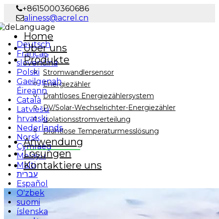
+8615000360686
aliness@acrel.cn
Language
Home
Deutsch
Über uns
Français
Produkte
slovenčina
Polski
Stromwandlersensor
Gaeilgenah
Energiezähler
Éireann
Drahtloses Energiezählersystem
Català
PV/Solar-Wechselrichter-Energiezähler
Latviešu
hrvatski
Isolationsstromverteilung
Nederlands
Drahtlose Temperaturmesslösung
Norsk
Anwendung
Cymraeg
Lösungen
Melayu
Kontaktiere uns
Malti
עברית
Español
O'zbek
suomi
íslenska