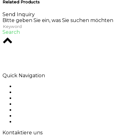
Related Products
Send Inquiry
Bitte geben Sie ein, was Sie suchen möchten
Search
Rodio ist eine Kreativagentur im Herzen von
Melbourne. Wir sind spezialisiert auf digitale
Lösungen, die Wirkung hinterlassen.
Quick Navigation
Home
Über uns
Produkte
Anwendung
Lösungen
Kontaktiere uns
Sitemap
Kontaktiere uns