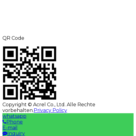
TEL: +8615000360686
Telefax: +86-21-69158302
E-Mail:
aliness@acrel.cn
Hinzufügen: NR. 253, Yulv Road, Jiading
Zone, Shanghai, China
QR Code
Copyright © Acrel Co., Ltd. Alle Rechte
vorbehalten.
Privacy Policy
whatsapp
Phone
E-mail
Inquiry