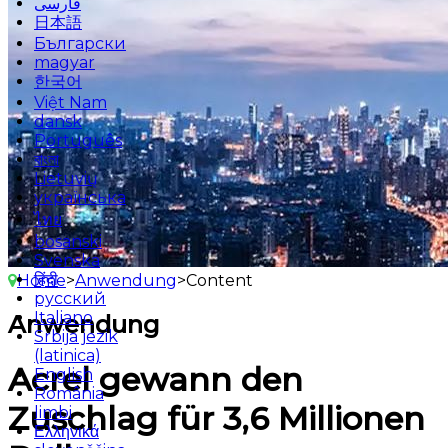
فارسی
日本語
Български
magyar
한국어
Việt Nam
dansk
Português
বাংলা
Lietuvių
українська
ไทย
bosanski
Svenska
हिंदी
Home
>
Anwendung
>
Content
русский
Italiano
Anwendung
Srbija jezik
(latinica)
Acrel gewann den
English
România
Zuschlag für 3,6 Millionen
limbi
Ελληνικά