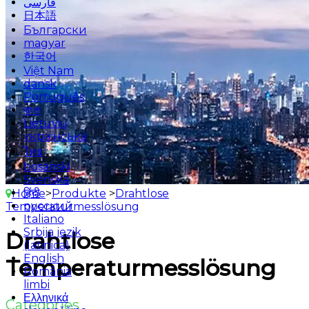
فارسی
日本語
Български
magyar
한국어
Việt Nam
dansk
Português
বাংলা
Lietuvių
українська
ไทย
bosanski
Svenska
हिंदी
Home
>
Produkte
>
Drahtlose
русский
Temperaturmesslösung
Italiano
Srbija jezik
Drahtlose
(latinica)
English
Temperaturmesslösung
România
limbi
Ελληνικά
Categories