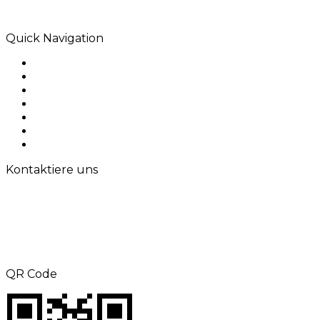
Lösungen, die Wirkung hinterlassen.
Quick Navigation
Home
Über uns
Produkte
Anwendung
Lösungen
Kontaktiere uns
Sitemap
Kontaktiere uns
TEL: +8615000360686
Telefax: +86-21-69158302
E-Mail:
aliness@acrel.cn
Hinzufügen: NR. 253, Yulv Road, Jiading
Zone, Shanghai, China
QR Code