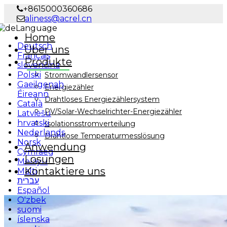
+8615000360686
aliness@acrel.cn
Language
Home
Deutsch
Über uns
Français
Produkte
slovenčina
Polski
Stromwandlersensor
Gaeilgenah
Energiezähler
Éireann
Drahtloses Energiezählersystem
Català
PV/Solar-Wechselrichter-Energiezähler
Latviešu
hrvatski
Isolationsstromverteilung
Nederlands
Drahtlose Temperaturmesslösung
Norsk
Anwendung
Cymraeg
Lösungen
Melayu
Kontaktiere uns
Malti
עברית
Español
O'zbek
suomi
íslenska