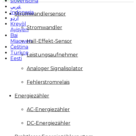
slovenščina
عربي
Indonesia
Stromwandlersensor
اردو
Kreyòl
Stromwandler
Ayisyen
Bai
Hall-Effekt-Sensor
Miaowen
Čeština
Türkçe
Leistungsaufnehmer
Eesti
Analoger Signalisolator
Fehlerstromrelais
Energiezähler
AC-Energiezähler
DC-Energiezähler