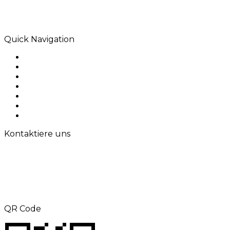
Rodio ist eine Kreativagentur im Herzen von
Melbourne. Wir sind spezialisiert auf digitale
Lösungen, die Wirkung hinterlassen.
Quick Navigation
Home
Über uns
Produkte
Anwendung
Lösungen
Kontaktiere uns
Sitemap
Kontaktiere uns
TEL: +8615000360686
Telefax: +86-21-69158302
E-Mail:
aliness@acrel.cn
Hinzufügen: NR. 253, Yulv Road, Jiading
Zone, Shanghai, China
QR Code