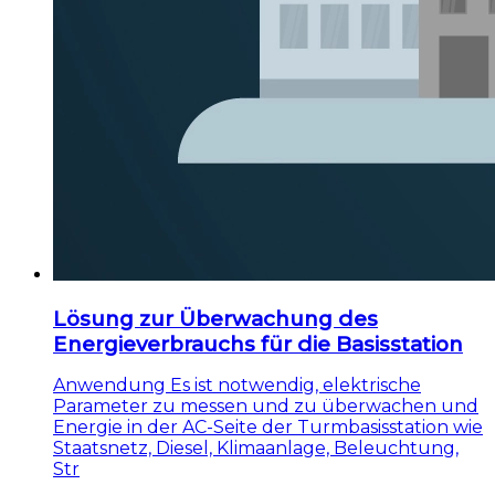
Lösung zur Überwachung des
Energieverbrauchs für die Basisstation
Anwendung Es ist notwendig, elektrische
Parameter zu messen und zu überwachen und
Energie in der AC-Seite der Turmbasisstation wie
Staatsnetz, Diesel, Klimaanlage, Beleuchtung,
Str