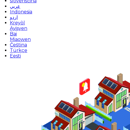
slovenščina
عربي
Indonesia
اردو
Kreyòl
Ayisyen
Bai
Miaowen
Čeština
Türkçe
Eesti