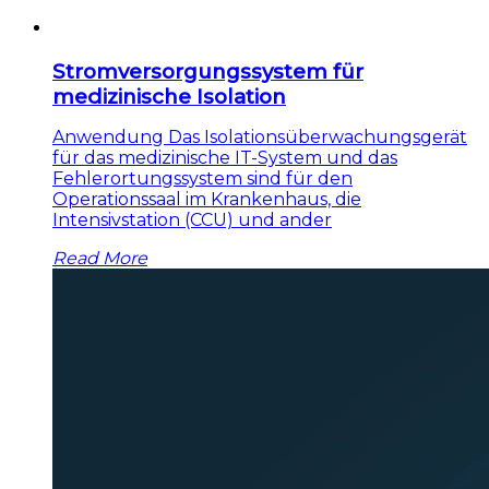
Stromversorgungssystem für
medizinische Isolation
Anwendung Das Isolationsüberwachungsgerät
für das medizinische IT-System und das
Fehlerortungssystem sind für den
Operationssaal im Krankenhaus, die
Intensivstation (CCU) und ander
Read More