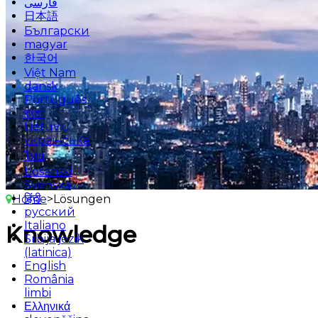
فارسی
日本語
Български
magyar
한국어
Việt Nam
dansk
Português
বাংলা
Lietuvių
українська
ไทย
bosanski
Svenska
हिंदी
Home
>
Lösungen
русский
Italiano
Knowledge
Srbija jezik
(latinica)
English
România
limbi
Ελληνικά