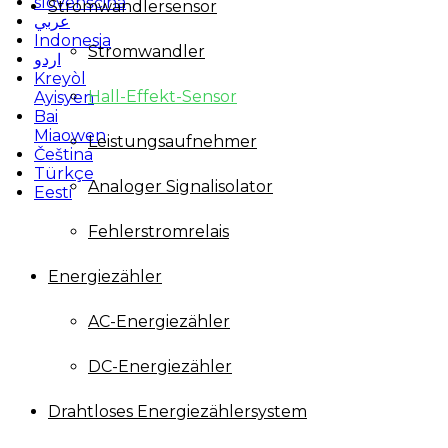
slovenščina
Stromwandlersensor
عربي
Indonesia
Stromwandler
اردو
Kreyòl
Hall-Effekt-Sensor
Ayisyen
Bai
Miaowen
Leistungsaufnehmer
Čeština
Türkçe
Analoger Signalisolator
Eesti
Fehlerstromrelais
Energiezähler
AC-Energiezähler
DC-Energiezähler
Drahtloses Energiezählersystem