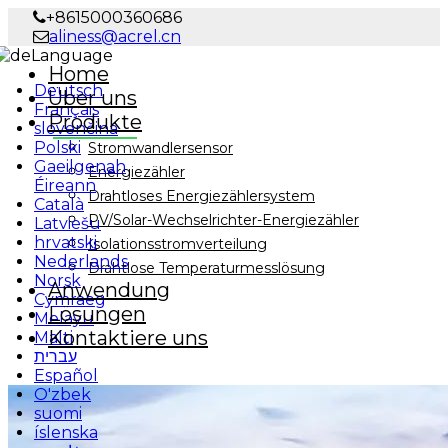
+8615000360686
aliness@acrel.cn
Language
Home
Deutsch
Über uns
Français
Produkte
slovenčina
Polski
Stromwandlersensor
Gaeilgenah
Energiezähler
Éireann
Drahtloses Energiezählersystem
Català
PV/Solar-Wechselrichter-Energiezähler
Latviešu
hrvatski
Isolationsstromverteilung
Nederlands
Drahtlose Temperaturmesslösung
Norsk
Anwendung
Cymraeg
Lösungen
Melayu
Kontaktiere uns
Malti
עברית
Español
O'zbek
suomi
íslenska