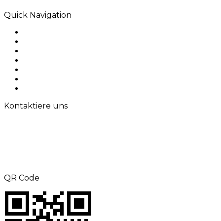
Quick Navigation
Home
Über uns
Produkte
Anwendung
Lösungen
Kontaktiere uns
Sitemap
Kontaktiere uns
TEL: +8615000360686
Telefax: +86-21-69158302
E-Mail:
aliness@acrel.cn
Hinzufügen: NR. 253, Yulv Road, Jiading
Zone, Shanghai, China
QR Code