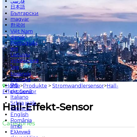
فارسی
日本語
Български
magyar
한국어
Việt Nam
dansk
Português
বাংলা
Lietuvių
українська
ไทย
bosanski
Svenska
हिंदी
Home
>
Produkte
>
Stromwandlersensor
>
Hall-
русский
Effekt-Sensor
Italiano
Srbija jezik
Hall-Effekt-Sensor
(latinica)
English
România
Categories
limbi
Ελληνικά