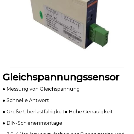
Gleichspannungssensor
️️● Messung von Gleichspannung
️️● Schnelle Antwort
️️● Große Überlastfähigkeit️️● Hohe Genauigkeit
️️● DIN-Schienenmontage