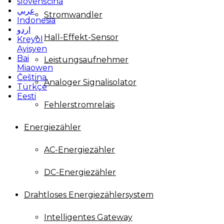
slovenščina
عربي
Stromwandler
Indonesia
اردو
Hall-Effekt-Sensor
Kreyòl
Ayisyen
Bai
Leistungsaufnehmer
Miaowen
Čeština
Analoger Signalisolator
Türkçe
Eesti
Fehlerstromrelais
Energiezähler
AC-Energiezähler
DC-Energiezähler
Drahtloses Energiezählersystem
Intelligentes Gateway