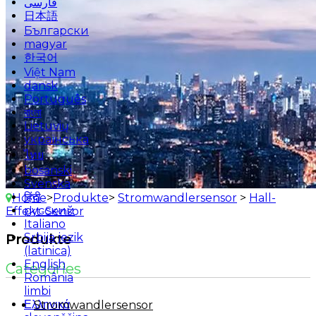
فارسی
日本語
Български
magyar
한국어
Việt Nam
dansk
Português
বাংলা
Lietuvių
українська
ไทย
bosanski
Svenska
हिंदी
Home
>
Produkte
>
Stromwandlersensor
>
Hall-
русский
Effekt-Sensor
Italiano
Srbija jezik
Produkte
(latinica)
English
Categories
România
limbi
Ελληνικά
Stromwandlersensor