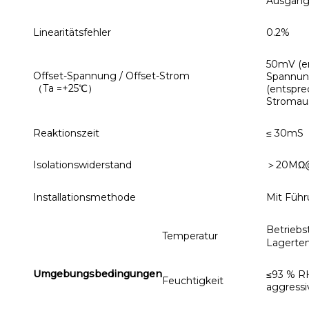
Ausgang
Linearitätsfehler
0.2%
50mV (e
Offset-Spannung / Offset-Strom
Spannun
（Ta =+25℃）
(entspr
Stromau
Reaktionszeit
≤ 30mS
Isolationswiderstand
＞20MΩ
Installationsmethode
Mit Führ
Betriebs
Temperatur
Lagerte
Umgebungsbedingungen
≤93 % RH
Feuchtigkeit
aggressi