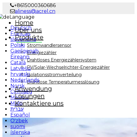
+8615000360686
aliness@acrel.cn
Language
Home
Deutsch
Über uns
Français
Produkte
slovenčina
Polski
Stromwandlersensor
Gaeilgenah
Energiezähler
Éireann
Drahtloses Energiezählersystem
Català
PV/Solar-Wechselrichter-Energiezähler
Latviešu
hrvatski
Isolationsstromverteilung
Nederlands
Drahtlose Temperaturmesslösung
Norsk
Anwendung
Cymraeg
Lösungen
Melayu
Kontaktiere uns
Malti
עברית
Español
O'zbek
suomi
íslenska