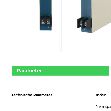
Parameter
technische Parameter
Index
Nennsp