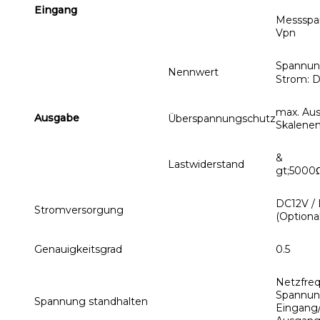
Eingang
Messspa
Vpn
Spannung
Nennwert
Strom: 
max. Aus
Ausgabe
Überspannungschutz
Skalene
&
Lastwiderstand
gt;5000
DC12V /
Stromversorgung
(Optional
Genauigkeitsgrad
0.5
Netzfreq
Spannun
Spannung standhalten
Eingang