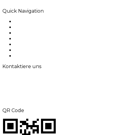
Lösungen, die Wirkung hinterlassen.
Quick Navigation
Home
Über uns
Produkte
Anwendung
Lösungen
Kontaktiere uns
Sitemap
Kontaktiere uns
TEL: +8615000360686
Telefax: +86-21-69158302
E-Mail:
aliness@acrel.cn
Hinzufügen: NR. 253, Yulv Road, Jiading
Zone, Shanghai, China
QR Code