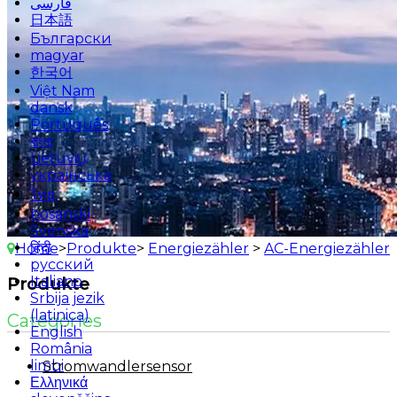
فارسی
日本語
Български
magyar
한국어
Việt Nam
dansk
Português
বাংলা
Lietuvių
українська
ไทย
bosanski
Svenska
हिंदी
Home
>
Produkte
>
Energiezähler
>
AC-Energiezähler
русский
Italiano
Produkte
Srbija jezik
(latinica)
Categories
English
România
limbi
Stromwandlersensor
Ελληνικά