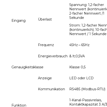
Spannung: 1,2-facher
Nennwert (kontinuierli
2-facher Nennwert /1
Sekunde
Überlast
Eingang
Strom: 1,2-facher Nen
(kontinuierlich); 10-fac
Nennwert / 1 Sekunde
Frequenz
45Hz～65Hz
Energieverbrauch
& lt;0,5VA
Genauigkeitsklasse
Klasse 0,5
Anzeige
LED oder LCD
Kommunikation
RS485 (Modbus-RTU)
1-Kanal-Passivrelais,
Kontaktkapazität 3 A/
Funktion