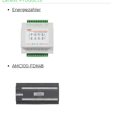
Latest Products
Energiezähler
AMC100-FDK48