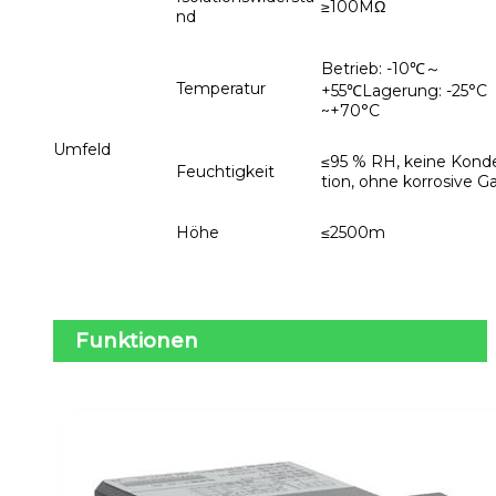
≥100MΩ
nd
Betrieb: -10℃～
Temperatur
+55℃Lagerung: -25°C
~+70°C
Umfeld
≤95 % RH, keine Kond
Feuchtigkeit
tion, ohne korrosive G
Höhe
≤2500m
Funktionen