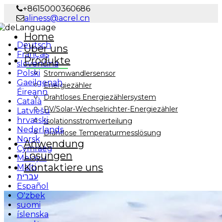
+8615000360686
aliness@acrel.cn
Language
Home
Deutsch
Über uns
Français
Produkte
slovenčina
Polski
Stromwandlersensor
Gaeilgenah
Energiezähler
Éireann
Drahtloses Energiezählersystem
Català
PV/Solar-Wechselrichter-Energiezähler
Latviešu
hrvatski
Isolationsstromverteilung
Nederlands
Drahtlose Temperaturmesslösung
Norsk
Anwendung
Cymraeg
Lösungen
Melayu
Kontaktiere uns
Malti
עברית
Español
O'zbek
suomi
íslenska