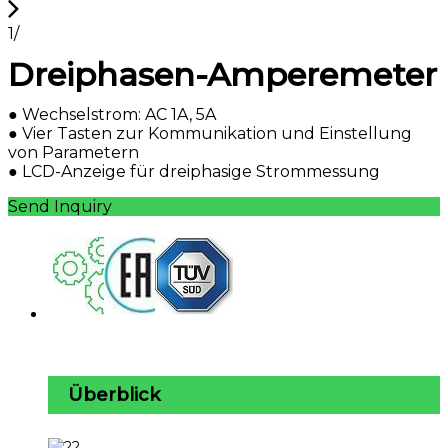
1
/
Dreiphasen-Amperemeter
️️● Wechselstrom: AC 1A, 5A
● Vier Tasten zur Kommunikation und Einstellung
von Parametern
● LCD-Anzeige für dreiphasige Strommessung
Send Inquiry
Überblick