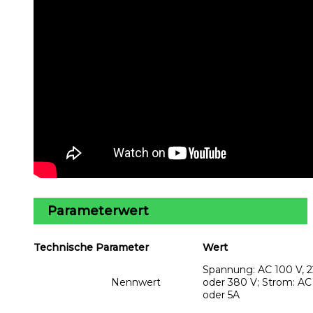
Parameterwert
Technische Parameter
Wert
Spannung: AC 100 V, 
Nennwert
oder 380 V; Strom: AC
oder 5A