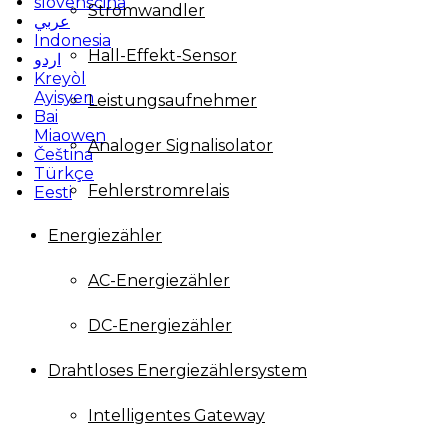
slovenščina
Stromwandler
عربي
Indonesia
Hall-Effekt-Sensor
اردو
Kreyòl
Ayisyen
Leistungsaufnehmer
Bai
Miaowen
Analoger Signalisolator
Čeština
Türkçe
Fehlerstromrelais
Eesti
Energiezähler
AC-Energiezähler
DC-Energiezähler
Drahtloses Energiezählersystem
Intelligentes Gateway