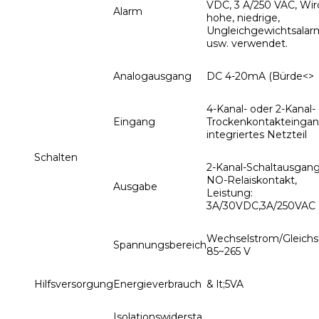
VDC, 3 A/250 VAC, Wir
Alarm
hohe, niedrige,
Ungleichgewichtsala
usw. verwendet.
Analogausgang
DC 4-20mA (Bürde<>
4-Kanal- oder 2-Kanal-
Eingang
Trockenkontakteingan
integriertes Netzteil
Schalten
2-Kanal-Schaltausgang
NO-Relaiskontakt,
Ausgabe
Leistung:
3A/30VDC,3A/250VAC
Wechselstrom/Gleich
Spannungsbereich
85~265 V
Hilfsversorgung
Energieverbrauch
& lt;5VA
Isolationswidersta