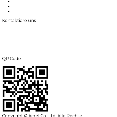
Lösungen
Kontaktiere uns
Sitemap
Kontaktiere uns
TEL: +8615000360686
Telefax: +86-21-69158302
E-Mail:
aliness@acrel.cn
Hinzufügen: NR. 253, Yulv Road, Jiading
Zone, Shanghai, China
QR Code
Copyright © Acrel Co., Ltd. Alle Rechte