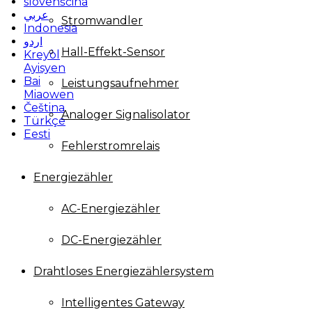
slovenščina
عربي
Stromwandler
Indonesia
اردو
Hall-Effekt-Sensor
Kreyòl
Ayisyen
Bai
Leistungsaufnehmer
Miaowen
Čeština
Analoger Signalisolator
Türkçe
Eesti
Fehlerstromrelais
Energiezähler
AC-Energiezähler
DC-Energiezähler
Drahtloses Energiezählersystem
Intelligentes Gateway