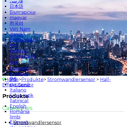
فارسی
日本語
Български
magyar
한국어
Việt Nam
dansk
Português
বাংলা
Lietuvių
українська
ไทย
bosanski
Svenska
हिंदी
Home
>
Produkte
>
Stromwandlersensor
>
Hall-
русский
Effekt-Sensor
Italiano
Srbija jezik
Produkte
(latinica)
English
Categories
România
limbi
Ελληνικά
Stromwandlersensor