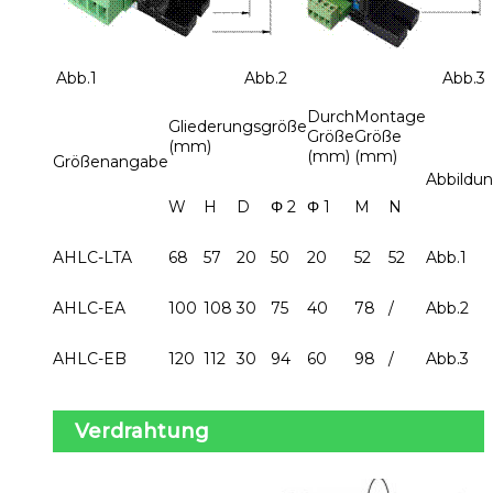
Abb.1
Abb.2
Abb.3
Durch
Montage
Gliederungsgröße
Größe
Größe
(mm)
(mm)
(mm)
Größenangabe
Abbildu
W
H
D
Φ 2
Φ 1
M
N
AHLC-LTA
68
57
20
50
20
52
52
Abb.1
AHLC-EA
100
108
30
75
40
78
/
Abb.2
AHLC-EB
120
112
30
94
60
98
/
Abb.3
Verdrahtung