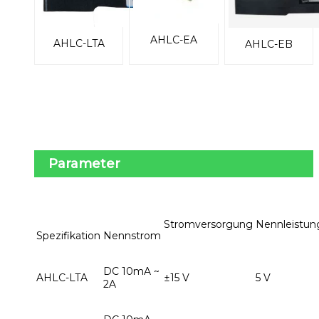
AHLC-EA
AHLC-LTA
AHLC-EB
Parameter
Stromversorgung
Nennleistun
Spezifikation
Nennstrom
DC 10mA ~
AHLC-LTA
±15 V
5 V
2A