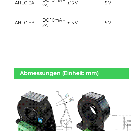
DC 10mA ~
AHLC-EA
±15 V
5 V
2A
DC 10mA ~
AHLC-EB
±15 V
5 V
2A
Abmessungen (Einheit: mm)