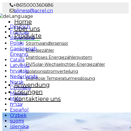
+8615000360686
aliness@acrel.cn
Language
Home
Deutsch
Über uns
Français
Produkte
slovenčina
Polski
Stromwandlersensor
Gaeilgenah
Energiezähler
Éireann
Drahtloses Energiezählersystem
Català
PV/Solar-Wechselrichter-Energiezähler
Latviešu
hrvatski
Isolationsstromverteilung
Nederlands
Drahtlose Temperaturmesslösung
Norsk
Anwendung
Cymraeg
Lösungen
Melayu
Kontaktiere uns
Malti
עברית
Español
O'zbek
suomi
íslenska