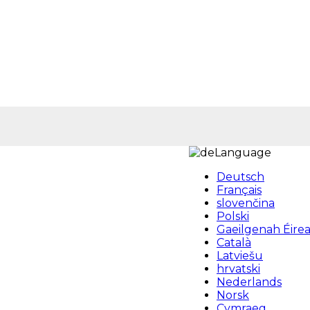
Language
Deutsch
Français
slovenčina
Polski
Gaeilgenah Éire
Català
Latviešu
hrvatski
Nederlands
Norsk
Cymraeg