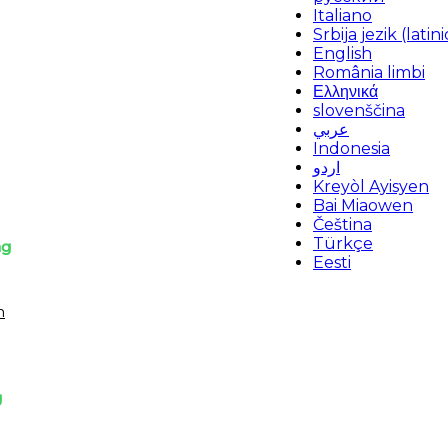
Italiano
Srbija jezik (latini
English
România limbi
Ελληνικά
slovenščina
عربي
Indonesia
اردو
Kreyòl Ayisyen
Bai Miaowen
Čeština
Türkçe
ng
Eesti
m
g