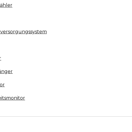
ähler
omversorgungssystem
g
r
änger
or
itsmonitor