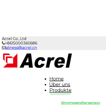
Acrel Co., Ltd
+8615000360686
aliness@acrel.cn
Home
Über uns
Produkte
Stromwandlersensor