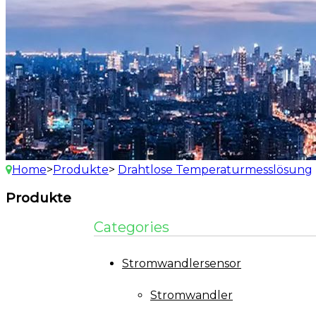
Home
>
Produkte
>
Drahtlose Temperaturmesslösung
Produkte
Categories
Stromwandlersensor
Stromwandler