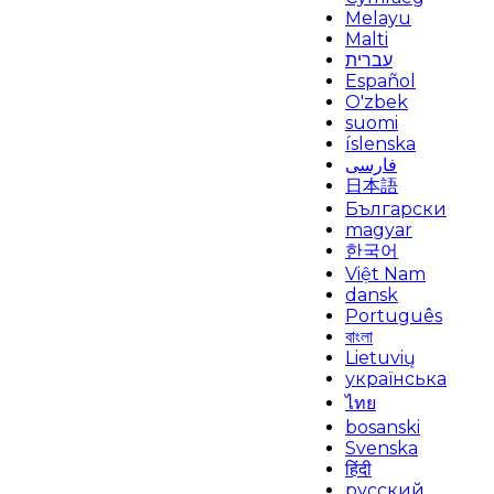
Melayu
Malti
עברית
Español
O'zbek
suomi
íslenska
فارسی
日本語
Български
magyar
한국어
Việt Nam
dansk
Português
বাংলা
Lietuvių
українська
ไทย
bosanski
Svenska
हिंदी
русский