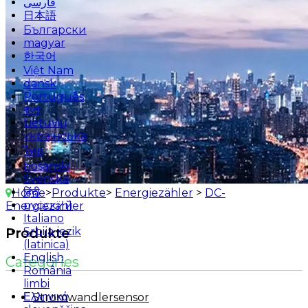
فارسی
日本語
Български
magyar
한국어
Việt Nam
dansk
Português
বাংলা
Lietuvių
українська
ไทย
bosanski
Svenska
हिंदी
Home
>
Produkte
>
Energiezähler
>
DC-
русский
Energiezähler
Italiano
Srbija jezik
Produkte
(latinica)
English
Categories
România
limbi
Ελληνικά
Stromwandlersensor