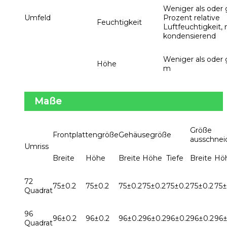
Weniger als oder 
Umfeld
Prozent relative
Feuchtigkeit
Luftfeuchtigkeit, 
kondensierend
Weniger als oder 
Höhe
m
Maße
Größe
Frontplattengröße
Gehäusegröße
ausschnei
Umriss
Breite
Höhe
Breite
Höhe
Tiefe
Breite
Hö
72
75±0.2
75±0.2
75±0.2
75±0.2
75±0.2
75±0.2
75±
Quadrat
96
96±0.2
96±0.2
96±0.2
96±0.2
96±0.2
96±0.2
96±
Quadrat