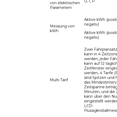
U, I, P
von elektrischen
Parametern
Aktive kWh (posit
negativ)
Messung von
kWh
Aktive kWh (posit
negativ)
Zwei Fahrplansätz
kann in 4 Zeitzone
werden, jeder Fah
kann auf 12 täglic
Zeitfenster einges
werden, 4 Tarife (F
sind Spitzen und f
Multi-Tarif
das Mindestinterva
Zeitspanne beträg
Minuten, und die
kann über den Nu
eingestellt werden
LCD-
Flüssigkristallmes