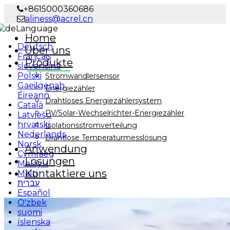
+8615000360686
aliness@acrel.cn
Language
Home
Deutsch
Über uns
Français
Produkte
slovenčina
Polski
Stromwandlersensor
Gaeilgenah
Energiezähler
Éireann
Drahtloses Energiezählersystem
Català
PV/Solar-Wechselrichter-Energiezähler
Latviešu
hrvatski
Isolationsstromverteilung
Nederlands
Drahtlose Temperaturmesslösung
Norsk
Anwendung
Cymraeg
Lösungen
Melayu
Kontaktiere uns
Malti
עברית
Español
O'zbek
suomi
íslenska