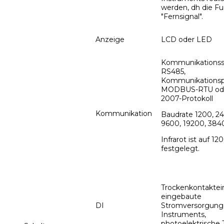
werden, dh die Fu
"Fernsignal".
Anzeige
LCD oder LED
Kommunikationssc
RS485,
Kommunikationspr
MODBUS-RTU ode
2007-Protokoll
Kommunikation
Baudrate 1200, 2
9600, 19200, 3840
Infrarot ist auf 12
festgelegt.
Trockenkontaktei
eingebaute
DI
Stromversorgung
Instruments,
photoelektrische