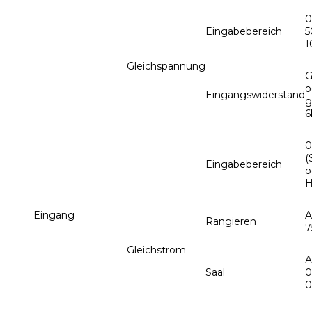
0
Eingabebereich
5
1
Gleichspannung
G
o
Eingangswiderstand
g
6
0
(
Eingabebereich
o
H
Eingang
A
Rangieren
Gleichstrom
A
Saal
0
0