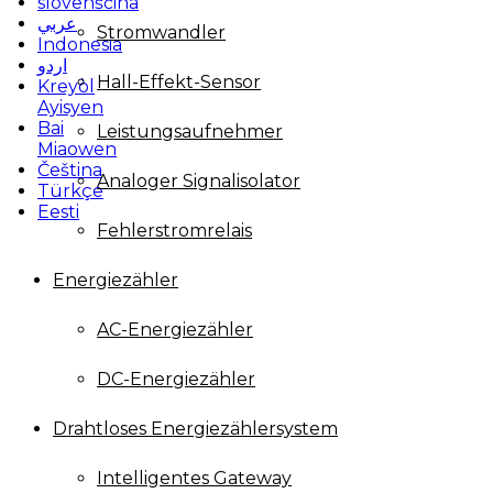
slovenščina
عربي
Stromwandler
Indonesia
اردو
Hall-Effekt-Sensor
Kreyòl
Ayisyen
Bai
Leistungsaufnehmer
Miaowen
Čeština
Analoger Signalisolator
Türkçe
Eesti
Fehlerstromrelais
Energiezähler
AC-Energiezähler
DC-Energiezähler
Drahtloses Energiezählersystem
Intelligentes Gateway