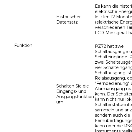
Es kann die histor
elektrische Energi
Historischer
letzten 12 Monat
Datensatz
(elektrische Energ
verschiedenen Tari
LCD-Messgerät ha
Funktion
PZ72 hat zwei
Schaltausgänge u
Schalteingänge. 
zwei Schaltausgä
vier Schalteingän
Schaltausgang ist
Relaisausgang, de
"Fernbedienung" 
Schalten Sie die
Alarmausgang real
Eingangs- und
kann. Der Schalt
Ausgangsfunktion
kann nicht nur lok
um
Schalterstatusinf
sammeln und anz
sondern auch die
Fernübertragungs
kann über die RS
Instruments realis