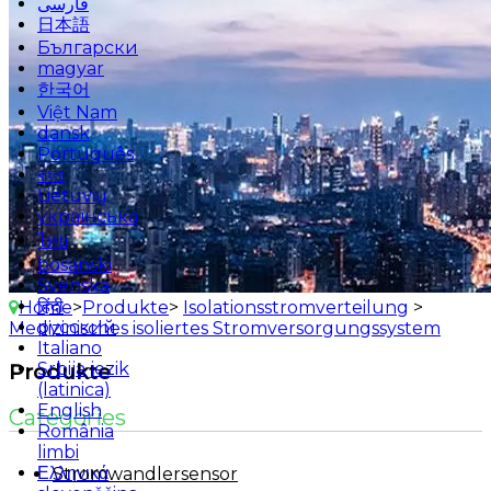
فارسی
日本語
Български
magyar
한국어
Việt Nam
dansk
Português
বাংলা
Lietuvių
українська
ไทย
bosanski
Svenska
हिंदी
Home
>
Produkte
>
Isolationsstromverteilung
>
русский
Medizinisches isoliertes Stromversorgungssystem
Italiano
Srbija jezik
Produkte
(latinica)
English
Categories
România
limbi
Ελληνικά
Stromwandlersensor