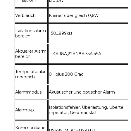
Hilfsstrom
DC 24V
Verbrauch
Kleiner oder gleich 0,6W
Isolationsalarm
50...999kΩ
bereich
Aktueller Alarm
14A,18A,22A,28A,35A,45A
bereich
Temperaturalar
0... plus 200 Grad
mbereich
Alarmmodus
Akustischer und optischer Alarm
Isolationsfehler, Überlastung, Überte
Alarmtyp
mperatur, Geräteausfall
Kommunikatio
RS485, MODBUS-RTU