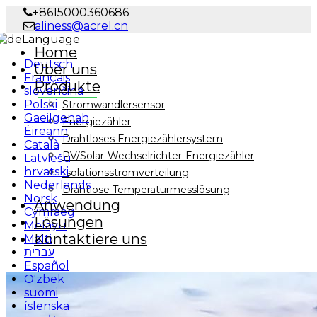
+8615000360686
aliness@acrel.cn
Language
Home
Deutsch
Über uns
Français
Produkte
slovenčina
Polski
Stromwandlersensor
Gaeilgenah
Energiezähler
Éireann
Drahtloses Energiezählersystem
Català
PV/Solar-Wechselrichter-Energiezähler
Latviešu
hrvatski
Isolationsstromverteilung
Nederlands
Drahtlose Temperaturmesslösung
Norsk
Anwendung
Cymraeg
Lösungen
Melayu
Kontaktiere uns
Malti
עברית
Español
O'zbek
suomi
íslenska