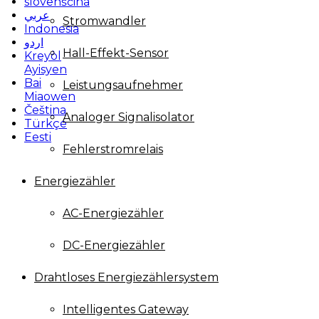
slovenščina
عربي
Stromwandler
Indonesia
اردو
Hall-Effekt-Sensor
Kreyòl
Ayisyen
Bai
Leistungsaufnehmer
Miaowen
Čeština
Analoger Signalisolator
Türkçe
Eesti
Fehlerstromrelais
Energiezähler
AC-Energiezähler
DC-Energiezähler
Drahtloses Energiezählersystem
Intelligentes Gateway