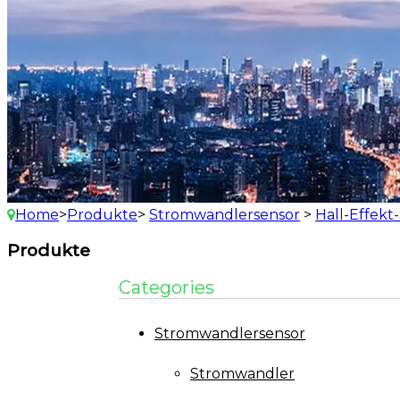
Home
>
Produkte
>
Stromwandlersensor
>
Hall-Effekt
Produkte
Categories
Stromwandlersensor
Stromwandler