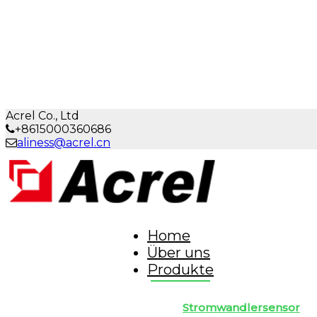
Acrel Co., Ltd
+8615000360686
aliness@acrel.cn
Home
Über uns
Produkte
Stromwandlersensor