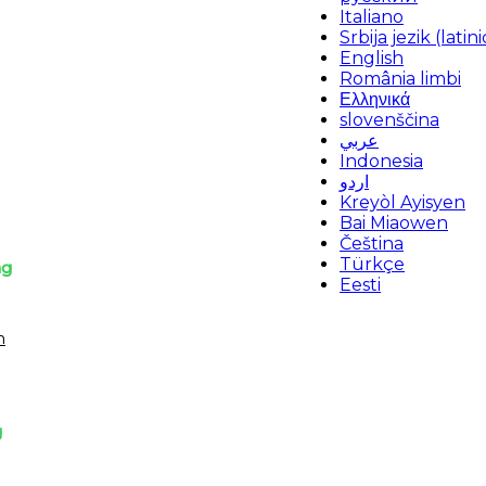
Italiano
Srbija jezik (latini
English
România limbi
Ελληνικά
slovenščina
عربي
Indonesia
اردو
Kreyòl Ayisyen
Bai Miaowen
Čeština
Türkçe
ng
Eesti
m
g