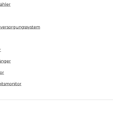
ähler
omversorgungssystem
g
r
änger
or
itsmonitor