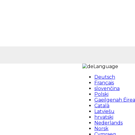
Language
Deutsch
Français
slovenčina
Polski
Gaeilgenah Éire
Català
Latviešu
hrvatski
Nederlands
Norsk
Cymraeg