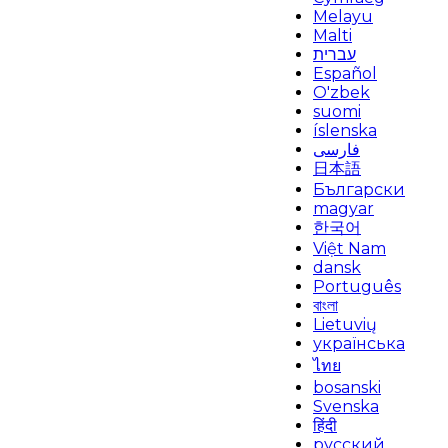
Melayu
Malti
עברית
Español
O'zbek
suomi
íslenska
فارسی
日本語
Български
magyar
한국어
Việt Nam
dansk
Português
বাংলা
Lietuvių
українська
ไทย
bosanski
Svenska
हिंदी
русский