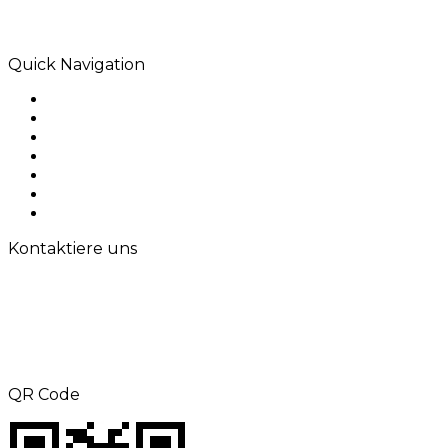
Melbourne. Wir sind spezialisiert auf digitale
Lösungen, die Wirkung hinterlassen.
Quick Navigation
Home
Über uns
Produkte
Anwendung
Lösungen
Kontaktiere uns
Sitemap
Kontaktiere uns
TEL: +8615000360686
Telefax: +86-21-69158302
E-Mail:
aliness@acrel.cn
Hinzufügen: NR. 253, Yulv Road, Jiading
Zone, Shanghai, China
QR Code