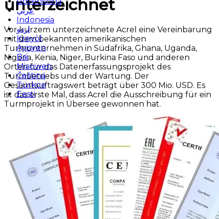
unterzeichnet
slovenščina
عربي
Indonesia
اردو
Vor kurzem unterzeichnete Acrel eine Vereinbarung
Kreyòl
mit dem bekannten amerikanischen
Ayisyen
Turmunternehmen in Südafrika, Ghana, Uganda,
Bai
Nigeria, Kenia, Niger, Burkina Faso und anderen
Miaowen
Orten für das Datenerfassungsprojekt des
Čeština
Turmbetriebs und der Wartung. Der
Türkçe
Gesamtauftragswert beträgt über 300 Mio. USD. Es
Eesti
ist das erste Mal, dass Acrel die Ausschreibung für ein
Turmprojekt in Übersee gewonnen hat.