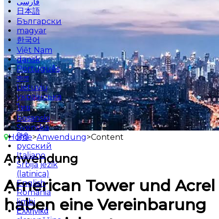
فارسی
日本語
Български
magyar
한국어
Việt Nam
dansk
Português
বাংলা
Lietuvių
українська
ไทย
bosanski
Svenska
हिंदी
Home
>
Anwendung
>
Content
русский
Italiano
Anwendung
Srbija jezik
(latinica)
American Tower und Acrel
English
România
haben eine Vereinbarung
limbi
Ελληνικά