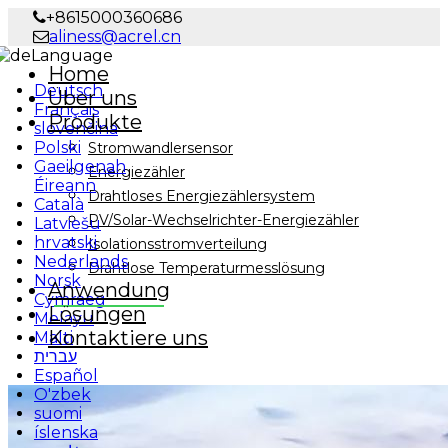
+8615000360686
aliness@acrel.cn
Language
Home
Deutsch
Über uns
Français
Produkte
slovenčina
Polski
Stromwandlersensor
Gaeilgenah
Energiezähler
Éireann
Drahtloses Energiezählersystem
Català
PV/Solar-Wechselrichter-Energiezähler
Latviešu
hrvatski
Isolationsstromverteilung
Nederlands
Drahtlose Temperaturmesslösung
Norsk
Anwendung
Cymraeg
Lösungen
Melayu
Kontaktiere uns
Malti
עברית
Español
O'zbek
suomi
íslenska