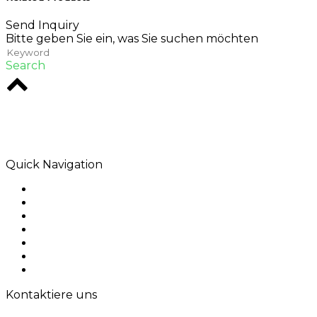
Send Inquiry
Bitte geben Sie ein, was Sie suchen möchten
Search
Rodio ist eine Kreativagentur im Herzen von
Melbourne. Wir sind spezialisiert auf digitale
Lösungen, die Wirkung hinterlassen.
Quick Navigation
Home
Über uns
Produkte
Anwendung
Lösungen
Kontaktiere uns
Sitemap
Kontaktiere uns