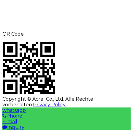
TEL: +8615000360686
Telefax: +86-21-69158302
E-Mail:
aliness@acrel.cn
Hinzufügen: NR. 253, Yulv Road, Jiading
Zone, Shanghai, China
QR Code
Copyright © Acrel Co., Ltd. Alle Rechte
vorbehalten.
Privacy Policy
whatsapp
Phone
E-mail
Inquiry