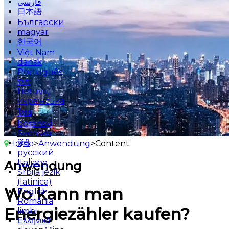
فارسی
日本語
Български
magyar
한국어
Việt Nam
dansk
Português
বাংলা
Lietuvių
українська
ไทย
bosanski
Svenska
हिंदी
Home
>
Anwendung
>
Content
русский
Italiano
Anwendung
Srbija jezik
(latinica)
Wo kann man
English
România
Energiezähler kaufen?
limbi
Ελληνικά