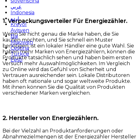
slovenščina
عربي
Indonesia
اردو
1. Verpackungsverteiler Für Energiezähler.
Kreyòl
Ayisyen
Wenn Sie nicht genau die Marke haben, die Sie
Bai
kaufen möchten, und Sie schnell ein Muster
Miaowen
benötigen, ist ein lokaler Händler eine gute Wahl. Sie
Čeština
haben mehr Marken von Energiezählern, können die
Türkçe
Produkte tatsächlich sehen und haben beim ersten
Eesti
Versuch mehr Auswahlmöglichkeiten. Im Vergleich
zu Online wird das Gefühl von Sicherheit und
Vertrauen ausreichender sein. Lokale Distributoren
haben oft nationale und sogar weltweite Produkte.
Mit ihnen können Sie die Qualität von Produkten
verschiedener Marken vergleichen.
2. Hersteller von Energiezählern.
Bei der Vielzahl an Produktanforderungen oder
Abnahmezielmengen ist der Energiezähler Hersteller