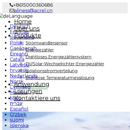
+8615000360686
aliness@acrel.cn
Language
Home
Deutsch
Über uns
Français
Produkte
slovenčina
Polski
Stromwandlersensor
Gaeilgenah
Energiezähler
Éireann
Drahtloses Energiezählersystem
Català
PV/Solar-Wechselrichter-Energiezähler
Latviešu
hrvatski
Isolationsstromverteilung
Nederlands
Drahtlose Temperaturmesslösung
Norsk
Anwendung
Cymraeg
Lösungen
Melayu
Kontaktiere uns
Malti
עברית
Español
O'zbek
suomi
íslenska