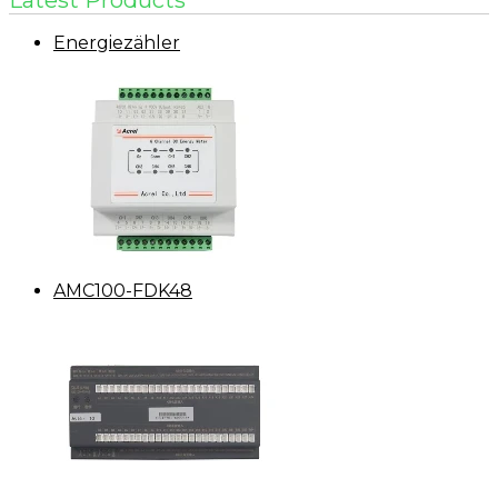
Latest Products
Energiezähler
AMC100-FDK48