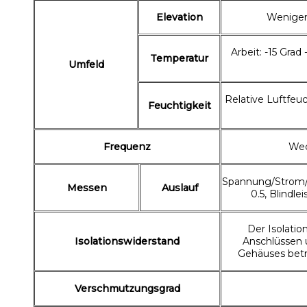
Elevation
Weniger 
Arbeit: -15 Grad
Temperatur
Umfeld
Relative Luftfeuc
Feuchtigkeit
Frequenz
Wec
Spannung/Strom/
Messen
Auslauf
0.5, Blindle
Der Isolatio
Isolationswiderstand
Anschlüssen 
Gehäuses betr
Verschmutzungsgrad