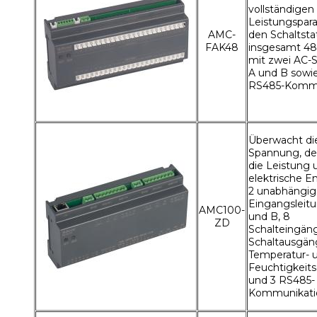
vollständigen
Leistungspar
AMC-
den Schaltsta
FAK48
insgesamt 4
mit zwei AC-
A und B sowie
RS485-Kommu
Überwacht di
Spannung, de
die Leistung 
elektrische E
2 unabhängi
Eingangsleit
AMC100-
und B, 8
ZD
Schalteingän
Schaltausgän
Temperatur- 
Feuchtigkeit
und 3 RS485-
Kommunikati