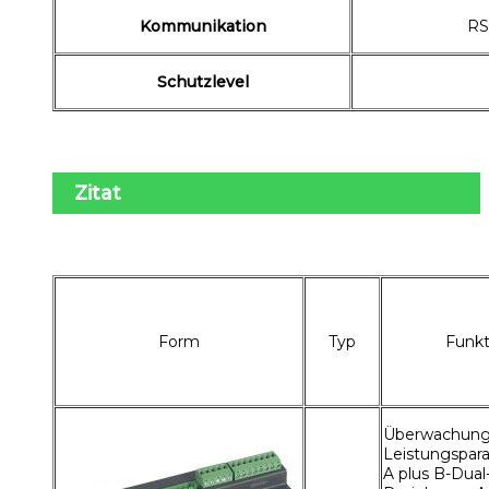
Kommunikation
RS
Schutzlevel
Zitat
Form
Typ
Funkt
Überwachung 
Leistungspar
A plus B-Dual