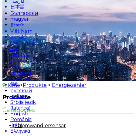
فارسی
日本語
Български
magyar
한국어
Việt Nam
dansk
Português
বাংলা
Lietuvių
українська
ไทย
bosanski
Svenska
हिंदी
Home
>
Produkte
>
Energiezähler
русский
Italiano
Produkte
Srbija jezik
(latinica)
Categories
English
România
limbi
Stromwandlersensor
Ελληνικά