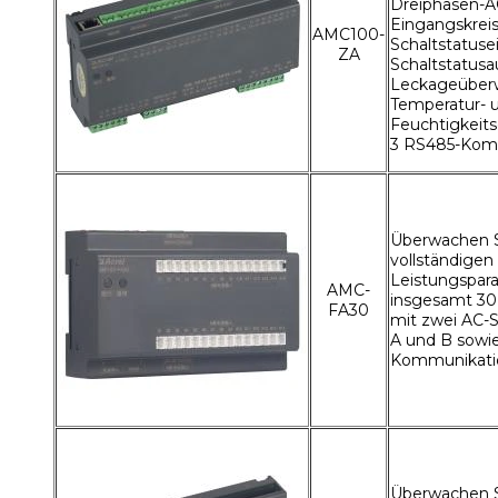
Dreiphasen-A
Eingangskreis
AMC100-
Schaltstatuse
ZA
Schaltstatusa
Leckageüber
Temperatur- 
Feuchtigkeit
3 RS485-Kom
Überwachen S
vollständigen
Leistungspar
AMC-
insgesamt 3
FA30
mit zwei AC-
A und B sowi
Kommunikati
Überwachen S