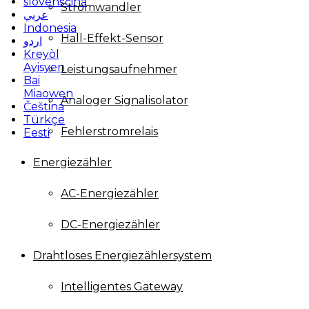
slovenščina
Stromwandler
عربي
Indonesia
Hall-Effekt-Sensor
اردو
Kreyòl
Ayisyen
Leistungsaufnehmer
Bai
Miaowen
Analoger Signalisolator
Čeština
Türkçe
Fehlerstromrelais
Eesti
Energiezähler
AC-Energiezähler
DC-Energiezähler
Drahtloses Energiezählersystem
Intelligentes Gateway