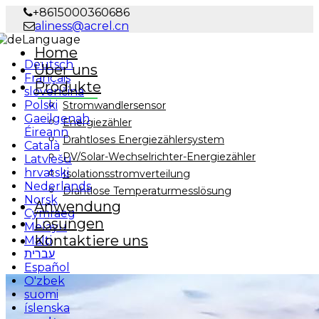
+8615000360686
aliness@acrel.cn
Language
Home
Deutsch
Über uns
Français
Produkte
slovenčina
Polski
Stromwandlersensor
Gaeilgenah
Energiezähler
Éireann
Drahtloses Energiezählersystem
Català
PV/Solar-Wechselrichter-Energiezähler
Latviešu
hrvatski
Isolationsstromverteilung
Nederlands
Drahtlose Temperaturmesslösung
Norsk
Anwendung
Cymraeg
Lösungen
Melayu
Kontaktiere uns
Malti
עברית
Español
O'zbek
suomi
íslenska