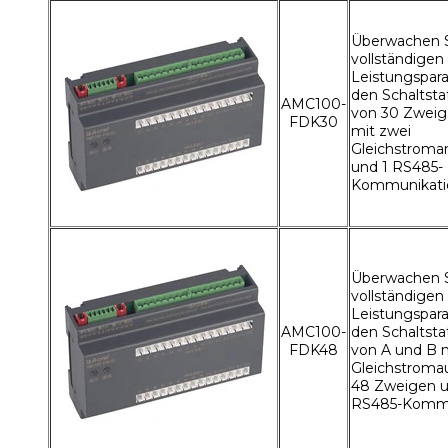
Überwachen S
vollständigen
Leistungspar
den Schaltstat
AMC100-
von 30 Zweig
FDK30
mit zwei
Gleichstroma
und 1 RS485-
Kommunikati
Überwachen S
vollständigen
Leistungspar
AMC100-
den Schaltstat
FDK48
von A und B 
Gleichstroma
48 Zweigen u
RS485-Kommu