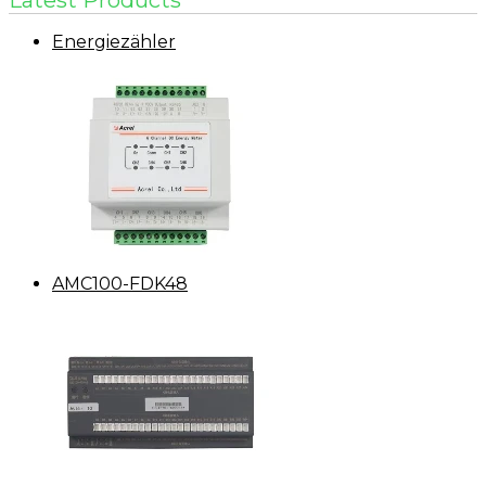
Latest Products
Energiezähler
AMC100-FDK48