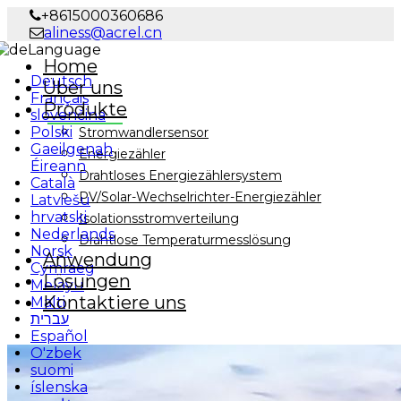
+8615000360686
aliness@acrel.cn
Language
Home
Deutsch
Über uns
Français
Produkte
slovenčina
Polski
Stromwandlersensor
Gaeilgenah
Energiezähler
Éireann
Drahtloses Energiezählersystem
Català
PV/Solar-Wechselrichter-Energiezähler
Latviešu
hrvatski
Isolationsstromverteilung
Nederlands
Drahtlose Temperaturmesslösung
Norsk
Anwendung
Cymraeg
Lösungen
Melayu
Kontaktiere uns
Malti
עברית
Español
O'zbek
suomi
íslenska