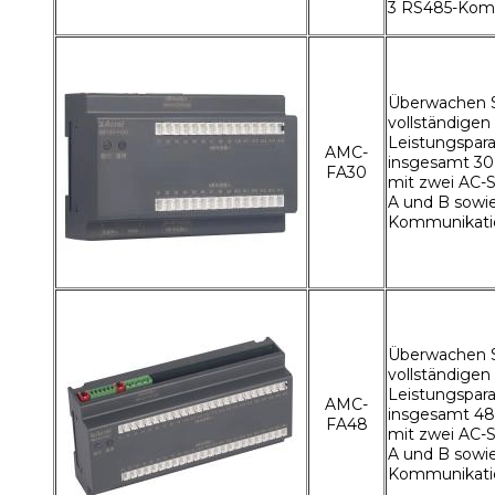
3 RS485-Kom
Überwachen S
vollständigen
Leistungspar
AMC-
insgesamt 3
FA30
mit zwei AC-
A und B sowi
Kommunikati
Überwachen S
vollständigen
Leistungspar
AMC-
insgesamt 4
FA48
mit zwei AC-
A und B sowi
Kommunikati