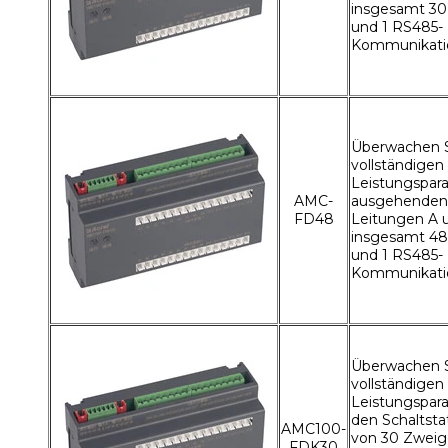
insgesamt 3
und 1 RS485-
Kommunikati
Überwachen S
vollständigen
Leistungspar
AMC-
ausgehenden
FD48
Leitungen A u
insgesamt 4
und 1 RS485-
Kommunikati
Überwachen S
vollständigen
Leistungspar
den Schaltstat
AMC100-
von 30 Zweig
FDK30