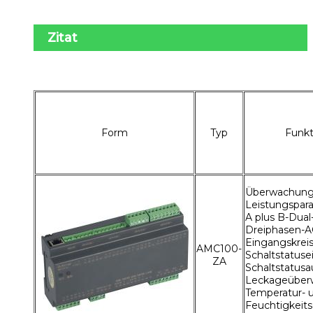
Zitat
Form
Typ
Funkt
Überwachung 
Leistungspar
A plus B-Dual
Dreiphasen-A
Eingangskreis
AMC100-
Schaltstatuse
ZA
Schaltstatusa
Leckageüber
Temperatur- 
Feuchtigkeit