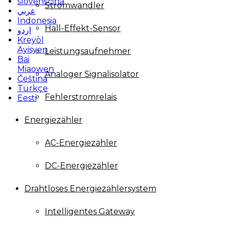
slovenščina
Stromwandler
عربي
Indonesia
Hall-Effekt-Sensor
اردو
Kreyòl
Ayisyen
Leistungsaufnehmer
Bai
Miaowen
Analoger Signalisolator
Čeština
Türkçe
Fehlerstromrelais
Eesti
Energiezähler
AC-Energiezähler
DC-Energiezähler
Drahtloses Energiezählersystem
Intelligentes Gateway