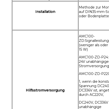
Methode zur Mo
Installation
auf DIN35-mm-S
oder Bodenplatte
AMC100-
ZD:Signalleistung
(weniger als oder
15 W)
AMC100-ZD-P24:
24V unabhängige
Stromversorgun
AMC100-ZD-P220
1, wenn die konst
Spannung DC240
Hilfsstromversorgung
DC336V ist, ange
durch AC220V,
DC240V, DC336V
unabhängige