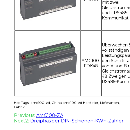
mit zwei
Gleichstroma
und 1 RS485-
Kommunikati
Überwachen S
vollständigen
Leistungspar
AMC100-
den Schaltstat
FDK48
von A und B 
Gleichstroma
48 Zweigen u
RS485-Kommu
Hot Tags: amc100-zd, China amc100-zd Hersteller, Lieferanten,
Fabrik
Previous:
AMC100-ZA
Next2:
Dreiphasiger DIN-Schienen-KWh-Zähler