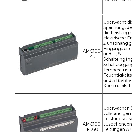
Überwacht di
Spannung, de
die Leistung 
elektrische E
2 unabhängi
Eingangsleit
AMC100-
und B, 8
ZD
Schalteingän
Schaltausgän
Temperatur- 
Feuchtigkeit
und 3 RS485-
Kommunikati
Überwachen S
vollständigen
Leistungspar
AMC100-
ausgehenden
FD30
Leitungen A u