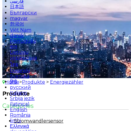
فارسی
日本語
Български
magyar
한국어
Việt Nam
dansk
Português
বাংলা
Lietuvių
українська
ไทย
bosanski
Svenska
हिंदी
Home
>
Produkte
>
Energiezähler
русский
Italiano
Produkte
Srbija jezik
(latinica)
Categories
English
România
limbi
Stromwandlersensor
Ελληνικά