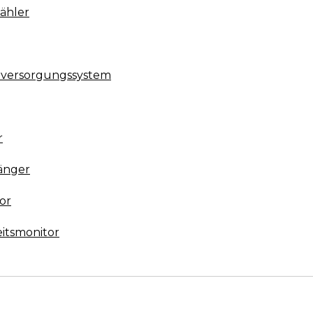
ähler
omversorgungssystem
g
r
änger
or
itsmonitor