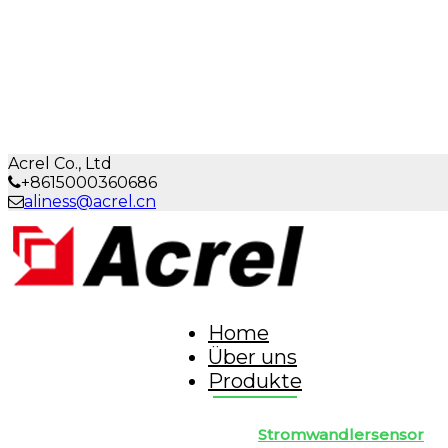
Acrel Co., Ltd
+8615000360686
aliness@acrel.cn
Home
Über uns
Produkte
Stromwandlersensor