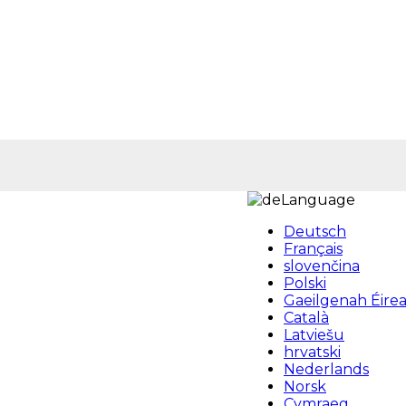
Language
Deutsch
Français
slovenčina
Polski
Gaeilgenah Éire
Català
Latviešu
hrvatski
Nederlands
Norsk
Cymraeg