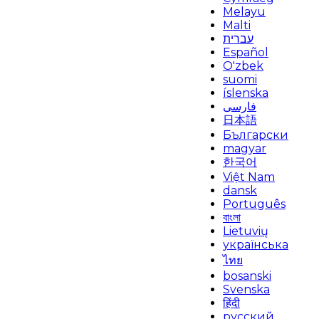
Melayu
Malti
עברית
Español
O'zbek
suomi
íslenska
فارسی
日本語
Български
magyar
한국어
Việt Nam
dansk
Português
বাংলা
Lietuvių
українська
ไทย
bosanski
Svenska
हिंदी
русский