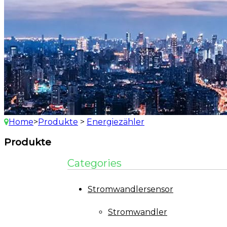
Home
>
Produkte
>
Energiezähler
Produkte
Categories
Stromwandlersensor
Stromwandler