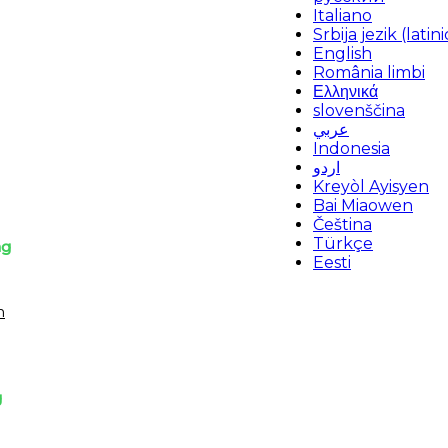
Italiano
Srbija jezik (latini
English
România limbi
Ελληνικά
slovenščina
عربي
Indonesia
اردو
Kreyòl Ayisyen
Bai Miaowen
Čeština
Türkçe
ng
Eesti
m
g